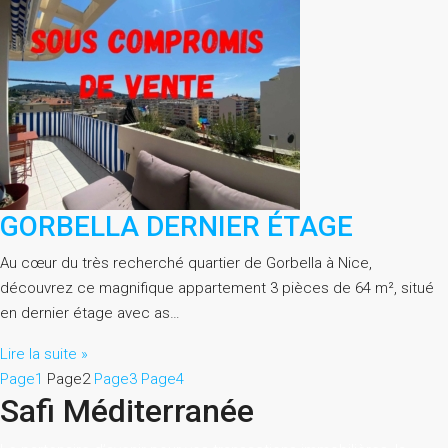
GORBELLA DERNIER ÉTAGE
Au cœur du très recherché quartier de Gorbella à Nice,
découvrez ce magnifique appartement 3 pièces de 64 m², situé
en dernier étage avec as…
Lire la suite »
Page
1
Page
2
Page
3
Page
4
Safi Méditerranée