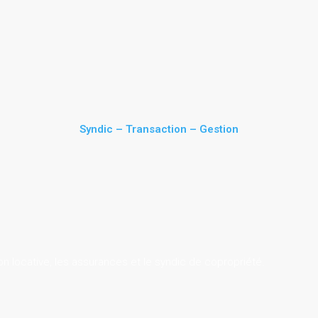
Syndic – Transaction – Gestion
on locative, les assurances et le syndic de copropriété.