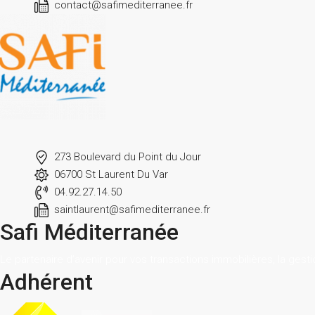
contact@safimediterranee.fr
273 Boulevard du Point du Jour
06700 St Laurent Du Var
04.92.27.14.50
saintlaurent@safimediterranee.fr
Safi Méditerranée
Le partenaire d’avenir pour vos transactions immobilières, la gesti
Adhérent