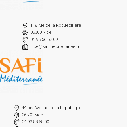
118 rue de la Roquebillière
06300 Nice
04.93.56.52.09
nice@safimediterranee.fr
44 bis Avenue de la République
06300 Nice
04.93.88.68.00