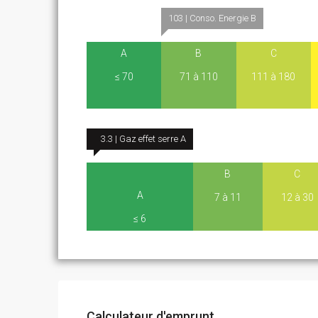
103 | Conso. Energie B
A
B
C
≤ 70
71 à 110
111 à 180
3.3 | Gaz effet serre A
B
C
A
7 à 11
12 à 30
≤ 6
Calculateur d'emprunt