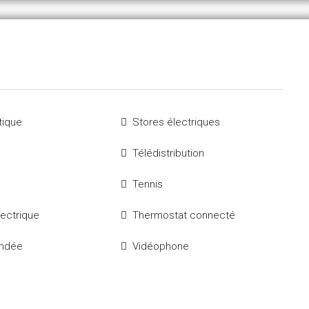
tique
Stores électriques
Télédistribution
Tennis
lectrique
Thermostat connecté
indée
Vidéophone