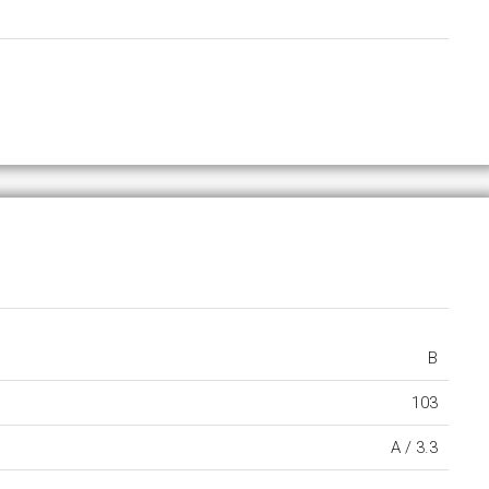
B
103
A /
3.3