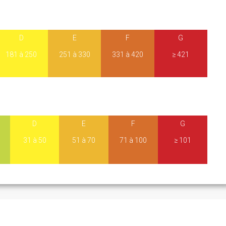
D
E
F
G
181 à 250
251 à 330
331 à 420
≥ 421
D
E
F
G
31 à 50
51 à 70
71 à 100
≥ 101