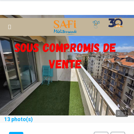
13
13 photo(s)