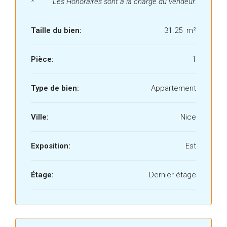
*
Les Honoraires sont à la charge du vendeur.
Taille du bien:
31.25 m²
Pièce:
1
Type de bien:
Appartement
Ville:
Nice
Exposition:
Est
Étage:
Dernier étage
86720117-0--0