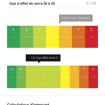
Gaz à effet de serre [A à G]:
C /
12
318 | Conso. Energie E
A
B
C
D
E
F
G
≤ 70
71 à 110
111 à 180
181 à 250
251 à 330
331 à 420
≥ 421
12 | Gaz effet serre C
A
B
D
E
F
G
C
≤ 6
7 à 11
31 à 50
51 à 70
71 à 100
≥ 101
12 à 30
Calculateur d'emprunt