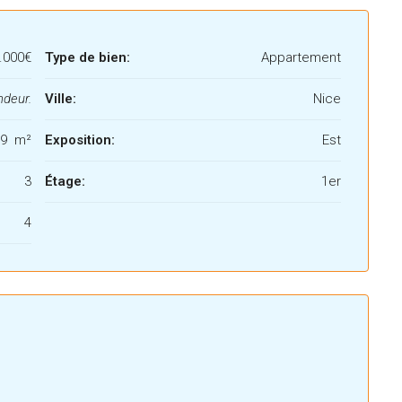
.000€
Type de bien:
Appartement
ndeur.
Ville:
Nice
89 m²
Exposition:
Est
3
Étage:
1er
4