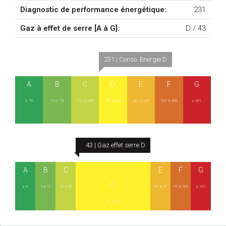
Diagnostic de performance énergétique:
231
Gaz à effet de serre [A à G]:
D /
43
231 | Conso. Energie D
A
B
C
D
E
F
G
≤ 70
71 à 110
111 à 180
181 à 250
251 à 330
331 à 420
≥ 421
43 | Gaz effet serre D
A
B
C
E
F
G
D
≤ 6
7 à 11
12 à 30
51 à 70
71 à 100
≥ 101
31 à 50