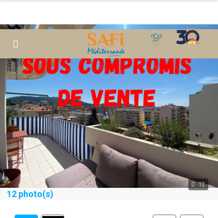
12
12 photo(s)