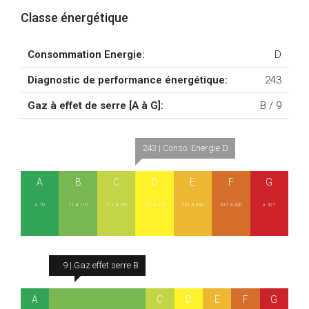
Classe énergétique
Consommation Energie:
D
Diagnostic de performance énergétique:
243
Gaz à effet de serre [A à G]:
B /
9
243 | Conso. Energie D
A
B
C
D
E
F
G
≤ 70
71 à 110
111 à 180
181 à 250
251 à 330
331 à 420
≥ 421
9 | Gaz effet serre B
A
C
D
E
F
G