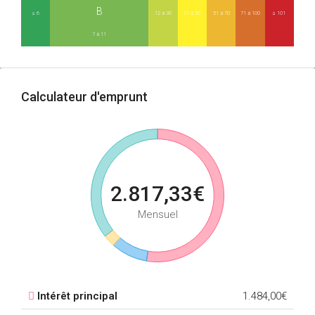
B
≤ 6
12 à 30
31 à 50
51 à 70
71 à 100
≥ 101
7 à 11
Calculateur d'emprunt
2.817,33€
Mensuel
Intérêt principal
1.484,00€