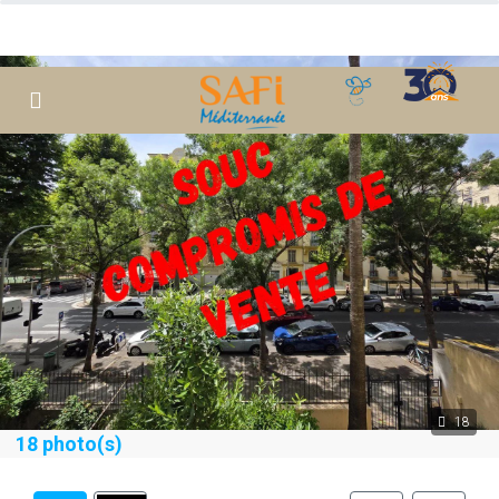
18
18 photo(s)