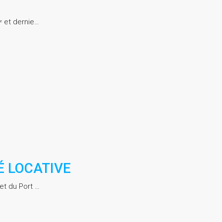
ᵉ et dernie…
É LOCATIVE
et du Port …