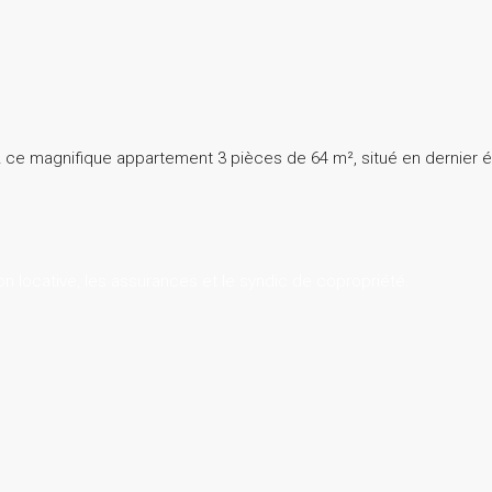
z ce magnifique appartement 3 pièces de 64 m², situé en dernier 
on locative, les assurances et le syndic de copropriété.